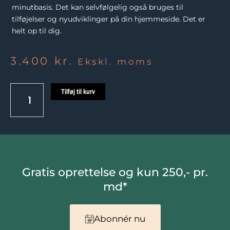
minutbasis. Det kan selvfølgelig også bruges til
tilføjelser og nyudviklinger på din hjemmeside. Det er
helt op til dig.
3.400
kr.
Ekskl. moms
4
Tilføj til kurv
timers
klippekort
antal
Gratis oprettelse og kun 250,- pr.
md*
Abonnér nu