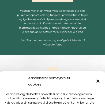
Vi sørger for, at dit WordPress-websted og alle dets
plugins er opdaterede og fungerer problemfrit. Vi tager
daglige backups af din hjemmeside og database, så du
er beskyttet i tilfælde af uheld. Med os er din
hjemmesides sikkerhed i gode hænder.
*Backup og
vedligeholdelse betales for 12 måneder ved køb.
*Ved køb betales backup og vedligeholdelse for 12
måneder forud
Administrer samtykke til
cookies
Har du spørgsmål til vedligeholdelse?
For at give dig de bedste oplevelser bruger vi teknologier som
cookies til at gemme og/eller få adgang til enhedsoplysninger.
Kontakt os
Hvis du giver dit samtykke til disse teknologier, kan vi behandle