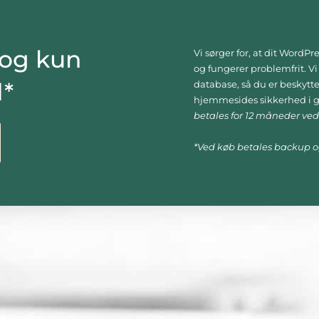
 og kun
Vi sørger for, at dit WordP
og fungerer problemfrit. V
d*
database, så du er beskyttet
hjemmesides sikkerhed i 
betales for 12 måneder ved
*Ved køb betales backup o