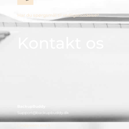
Har du spørgsmål til vedligeholdelse?
Kontakt os
Har du spørgsmål til nogle af vores produkter, kan u
formular. Vi sidder klar på tasterne.
BackupBuddy
Support@backupbuddy.dk
Lindgreens Allé 9,