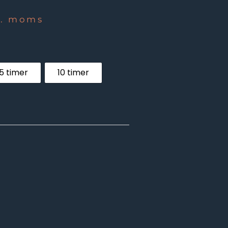
l. moms
5 timer
10 timer