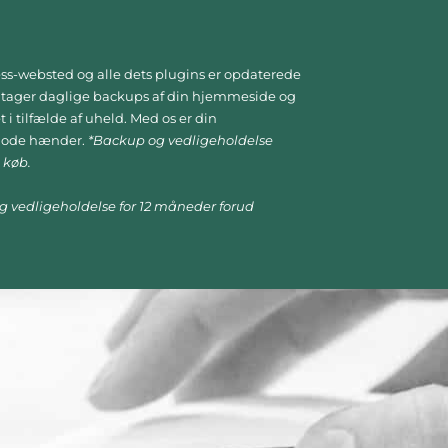
ress-websted og alle dets plugins er opdaterede
i tager daglige backups af din hjemmeside og
 i tilfælde af uheld. Med os er din
gode hænder.
*Backup og vedligeholdelse
 køb.
g vedligeholdelse for 12 måneder forud