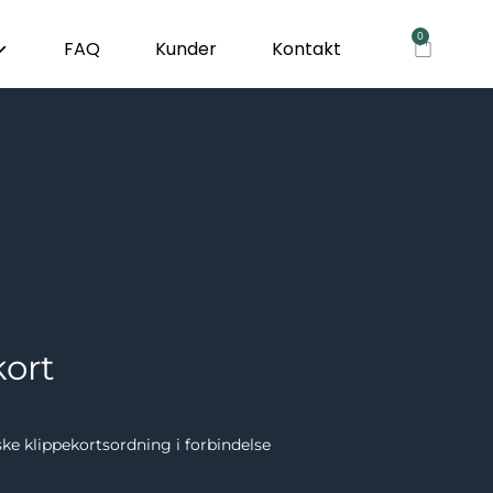
0
Kurv
FAQ
Kunder
Kontakt
kort
e klippekortsordning i forbindelse