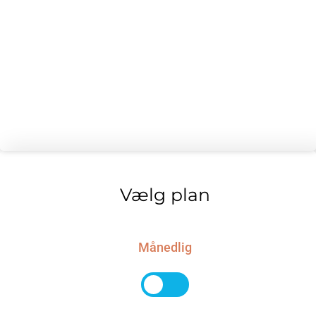
Daglig basis - 300 kr. ekskl. moms pr.
måned 12 måneder forudbetalt​
Daglig backup, så din hjemmeside kan
gendannes hvis uheldet er ude
Daglig sikkerhedsscanning
Vælg plan
Månedlig