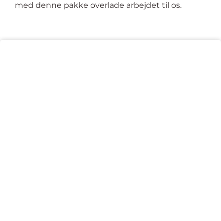
med denne pakke overlade arbejdet til os.
Opdateringsaftale
inkuderer
Månedlig opdatering af WordPress og samtlige
plugins, inkl. eftertjek af din hjemmeside for at sikre
at alt virker som det skal efter at hjemmesiden er
blevet opdateret.
Opdatering af plugins
Plugins